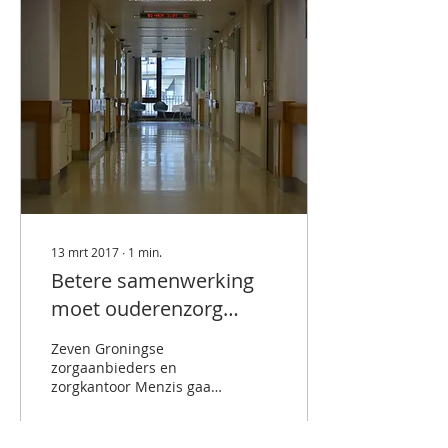
13 mrt 2017
∙
1
min.
Betere samenwerking
moet ouderenzorg
overeind houden
Zeven Groningse
zorgaanbieders en
zorgkantoor Menzis gaan
samenwerken om de
ouderenzorg in onze
provincie overeind te