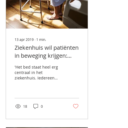
13 apr 2019
∙
1
min.
Ziekenhuis wil patiënten
in beweging krijgen:
'Niet het bed moet
'Het bed staat heel erg
centraal staan'
centraal in het
ziekenhuis. Iedereen
komt ook aan het bed: de
doktoren en verpleging,
de fysiotherapie, je...
18
0