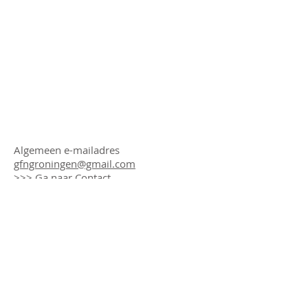
GFN Groningen
Algemeen e-mailadres
gfngroningen@gmail.com
>>>
Ga naar Contact
>>>
Privacyverklaring
Bestuursleden
Michiel Bos
Tedder Maas
Petra Vaatstra
Jaron Brinkhuizen
Hanneke Bruggers-Pels