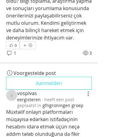
oldu? Bilgi toplama, araştırma yapma 
ve sonuçları yorumlama konusunda 
önerilerinizi paylaşabilirseniz çok 
mutlu olurum. Kendimi geliştirmek 
ve daha bilinçli hareket etmek için 
deneyimlerinize ihtiyacım var.
0
1
3
Voorgestelde post
Aanmelden
vospivas
vospivas
eergisteren
·
heeft een post
geplaatst in
gfngroningen groep
Müxtəlif onlayn platformaları 
müqayisə edərkən istifadəçinin 
hesabını idarə etmək üçün neçə 
addım tələb olunduğuna da fikir 