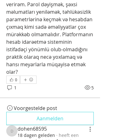
verirəm. Parol dəyişmək, şəxsi 
məlumatları yeniləmək, təhlükəsizlik 
parametrlərinə keçmək və hesabdan 
çıxmaq kimi sadə əməliyyatlar çox 
mürəkkəb olmamalıdır. Platformanın 
hesab idarəetmə sisteminin 
istifadəçi yönümlü olub-olmadığını 
praktik olaraq necə yoxlamaq və 
hansı meyarlarla müqayisə etmək 
olar?
0
1
5
Voorgestelde post
Aanmelden
dohen68595
dohen68595
18 dagen geleden
·
heeft een