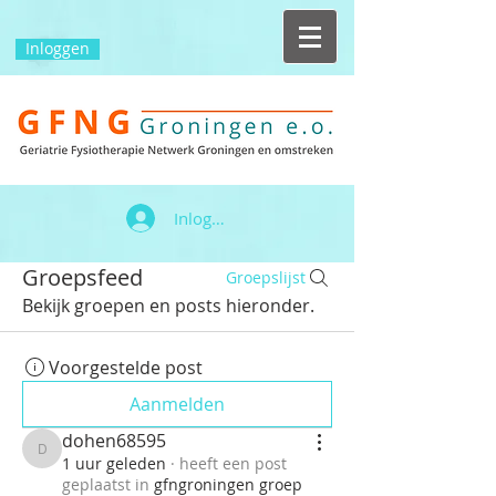
Inloggen
Inloggen
Groepsfeed
Groepslijst
Bekijk groepen en posts hieronder.
Voorgestelde post
Aanmelden
dohen68595
dohen68595
1 uur geleden
·
heeft een post
geplaatst in
gfngroningen groep