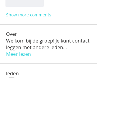
Like
Reply
Show more comments
Over
Welkom bij de groep! Je kunt contact
leggen met andere leden
...
Meer lezen
leden
anujmrfr1
Volgen
anujmrfr1
jejijr4575
Volgen
jejijr4575
pesey10076
Volgen
pesey10076
siaenko11
Volgen
siaenko11
michael28baker03
Volgen
michael28baker03
Alle (27) leden bekijken