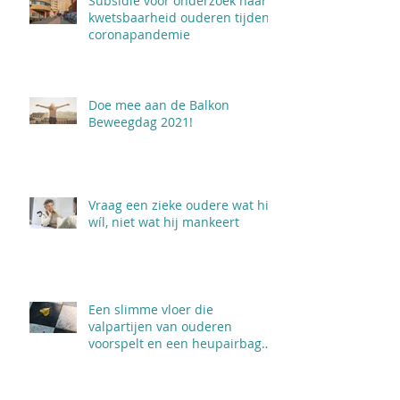
Subsidie voor onderzoek naar
kwetsbaarheid ouderen tijdens
coronapandemie
Doe mee aan de Balkon
Beweegdag 2021!
Vraag een zieke oudere wat hij
wíl, niet wat hij mankeert
Een slimme vloer die
valpartijen van ouderen
voorspelt en een heupairbag
een val breekt