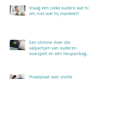
Vraag een zieke oudere wat hij
wíl, niet wat hij mankeert
Een slimme vloer die
valpartijen van ouderen
voorspelt en een heupairbag
een val breekt
Praatplaat over snelle
verspreiding corona in
verpleeghuizen
Angst voor verpleeghuis houdt
ouderen in coronatijd thuis.